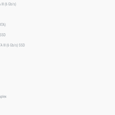
III (6 Gb/s)
ATA):
 SSD
A lll (6 Gb/s) SSD
uplex