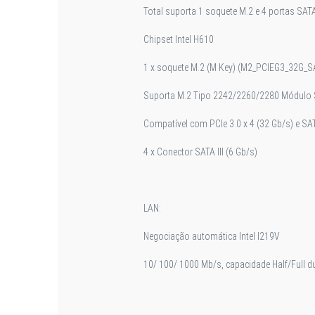
Total suporta 1 soquete M.2 e 4 portas SATA 
Chipset Intel H610
1 x soquete M.2 (M Key) (M2_PCIEG3_32G_S
Suporta M.2 Tipo 2242/2260/2280 Módulo
Compatível com PCIe 3.0 x 4 (32 Gb/s) e SAT
4 x Conector SATA III (6 Gb/s)
LAN:
Negociação automática Intel I219V
10/ 100/ 1000 Mb/s, capacidade Half/Full d