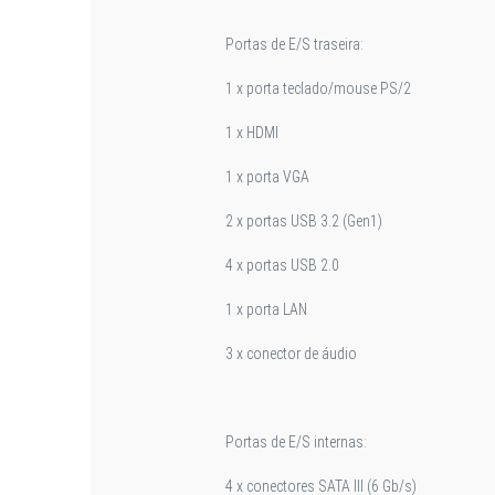
Portas de E/S traseira:
1 x porta teclado/mouse PS/2
1 x HDMI
1 x porta VGA
2 x portas USB 3.2 (Gen1)
4 x portas USB 2.0
1 x porta LAN
3 x conector de áudio
Portas de E/S internas:
4 x conectores SATA III (6 Gb/s)