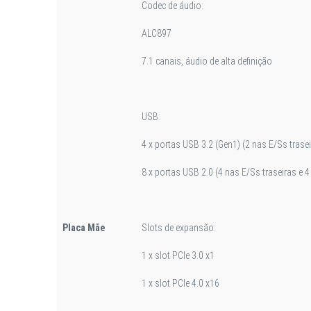
Codec de áudio:
ALC897
7.1 canais, áudio de alta definição
USB:
4 x portas USB 3.2 (Gen1) (2 nas E/Ss trase
8 x portas USB 2.0 (4 nas E/Ss traseiras e 
Placa Mãe
Slots de expansão:
1 x slot PCIe 3.0 x1
1 x slot PCIe 4.0 x16