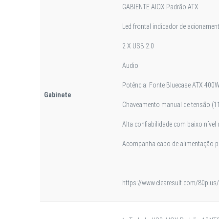
GABIENTE AIOX Padrão ATX
Led frontal indicador de acionamen
2 X USB 2.0
Audio
Potência: Fonte Bluecase ATX 400
Gabinete
Chaveamento manual de tensão (11
Alta confiabilidade com baixo nível 
Acompanha cabo de alimentação pa
https://www.clearesult.com/80plus/s