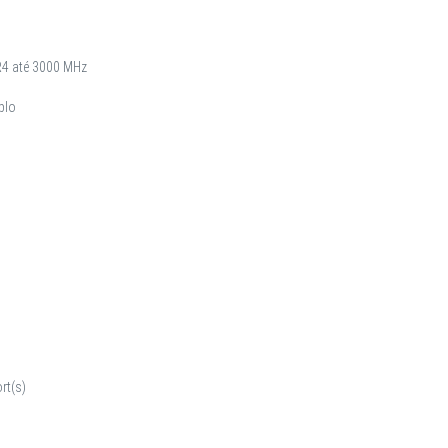
R4 até 3000 MHz
plo
rt(s)