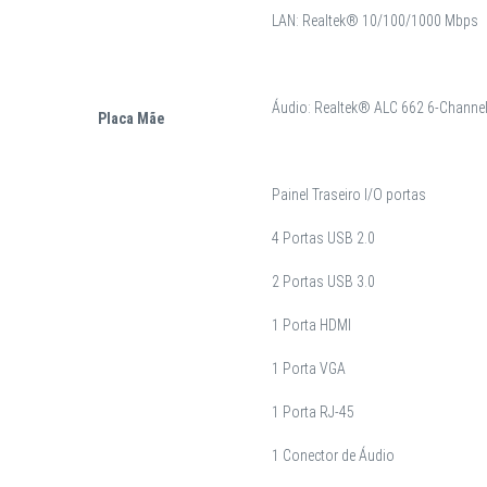
LAN: Realtek® 10/100/1000 Mbps
Áudio: Realtek® ALC 662 6-Channel 
Placa Mãe
Painel Traseiro I/O portas
4 Portas USB 2.0
2 Portas USB 3.0
1 Porta HDMI
1 Porta VGA
1 Porta RJ-45
1 Conector de Áudio