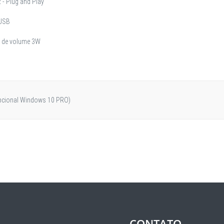
- Plug and Play
 USB
e de volume 3W
 opcional Windows 10 PRO)
CONTATO