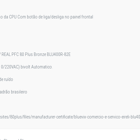
to da CPU Com botão de liga/desliga no painel frontal
W REAL PFC 80 Plus Bronze BLU400R-82E
0/220VAC) bivolt Automatico.
de ruído
drão brasileiro
ites/80plus/files/manufacturer-certificate/bluevix-comercio-e-servico-eireli-blu