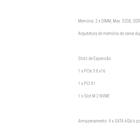
Memória: 2 x DIMM, Max. 32GB, DD
Arquitetura de memória de canal du
Slots de Expansão:
1 x PCIe 3.0 x16
1 x PCI X1
1 x Slot M.2 NVME
Armazenamento: 4 x SATA 6Gb/s po