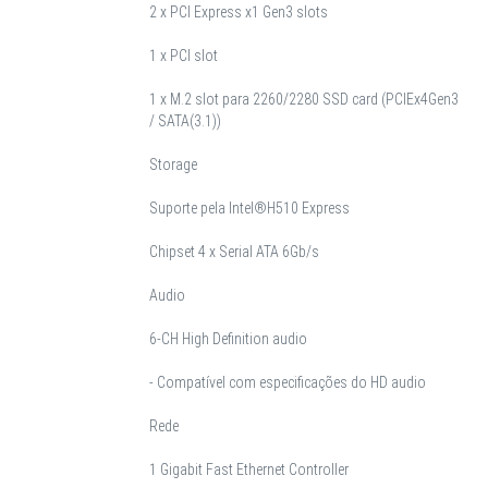
2 x PCI Express x1 Gen3 slots
1 x PCI slot
1 x M.2 slot para 2260/2280 SSD card (PCIEx4Gen3
/ SATA(3.1))
Storage
Suporte pela Intel®H510 Express
Chipset 4 x Serial ATA 6Gb/s
Audio
6-CH High Definition audio
- Compatível com especificações do HD audio
Rede
1 Gigabit Fast Ethernet Controller