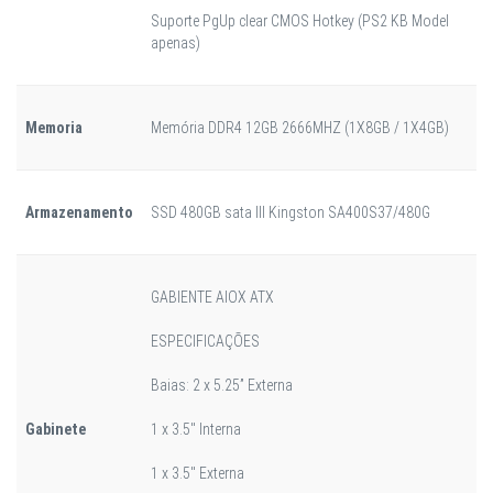
Suporte PgUp clear CMOS Hotkey (PS2 KB Model
apenas)
Memoria
Memória DDR4 12GB 2666MHZ (1X8GB / 1X4GB)
Armazenamento
SSD 480GB sata III Kingston SA400S37/480G
GABIENTE AIOX ATX
ESPECIFICAÇÕES
Baias: 2 x 5.25” Externa
Gabinete
1 x 3.5" Interna
1 x 3.5" Externa