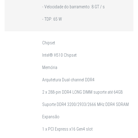
- Velocidade do barramento: 8 GT / s
- TDP: 65 W
Chipset
Intel® H510 Chipset
Memória
Arquitetura Dual-channel DDR4
2 x 288-pin DDR4 LONG DIMM suporte até 64GB
Suporte DDR4 3200/2933/2666 MHz DDR4 SDRAM
Expansão
1 x PCI Express x16 Gen4 slot