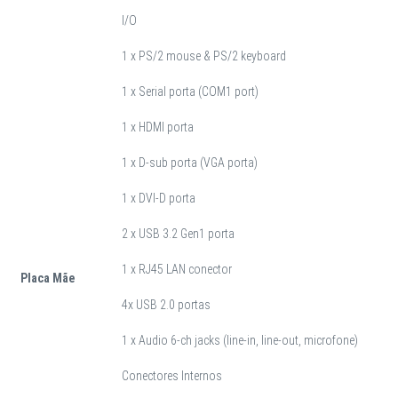
I/O
1 x PS/2 mouse & PS/2 keyboard
1 x Serial porta (COM1 port)
1 x HDMI porta
1 x D-sub porta (VGA porta)
1 x DVI-D porta
2 x USB 3.2 Gen1 porta
1 x RJ45 LAN conector
Placa Mãe
4x USB 2.0 portas
1 x Audio 6-ch jacks (line-in, line-out, microfone)
Conectores Internos