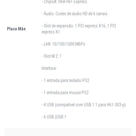
- Chipset: Intel H61 Express
- Áudio: Codec de áudio HD de 6 canais
- Slot de expansão: 1 PCI express X16, 1 PCI
Placa Mãe
express X1
- LAN: 10/100/1000 MBPs
- Slot M.2: 1
Interface:
- 1 entrada para teclado PS2
- 1 entrada para mouse PS2
- 4 USB (compatível com USB 1.1 para H61-303-p)
- 6 USB (USB 1