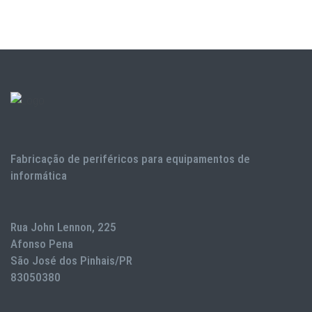
Fabricação de periféricos para equipamentos de
informática
Rua John Lennon, 225
Afonso Pena
São José dos Pinhais/PR
83050380