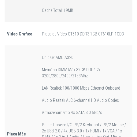
Cache Total: 19MB
Video Grafico
Placa de Vídeo GT610 DDR3 1GB GT610LP-1GD3
Chipset AMD A320
Memória DIMM Máx 32GB DDR4 2x
3200/2800/2400/2133Mhz
LAN Realtek 100/1000 Mbps Ethernet Onboard
Audio Realtek ALC 6-channel HD Audio Codec
Armazenamento 4x SATA 3.0 6Gb/s
Painel traseiro I/O PS/2 Keyboard / PS/2 Mouse /
2x USB 2.0 / 4x USB 3.0 / 1x HDMI / 1x VGA / 1x
Placa Mãe
RJ45 / 1x 3-in-1 Audio / Line in, Line Out, Mic in