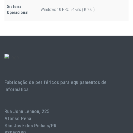
Sistema
Windows 10 PRO 64Bits ( Brasil)
Operacional
Fabricação de periféricos para equipamentos de
informática
Rua John Lennon, 225
Afonso Pena
São José dos Pinhais/PR
83050380