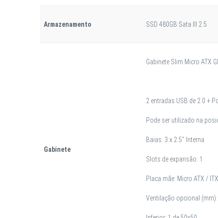
Armazenamento
SSD 480GB Sata III 2.5
Gabinete Slim Micro ATX
2 entradas USB de 2.0 + P
Pode ser utilizado na posi
Baias: 3 x 2.5" Interna
Gabinete
Slots de expansão: 1
Placa mãe: Micro ATX / IT
Ventilação opcional (mm):
Inferior: 1 de 50x50