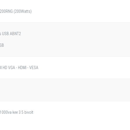
-200RNG (200Watts)
las USB ABNT2
USB
ll HD VGA - HDMI - VESA
1000va kee 3.5 bivolt