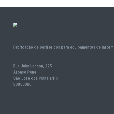
Fabricação de periféricos para equipamentos de inform
Rua John Lennon, 225
Afonso Pena
São José dos Pinhais/PR
83050380