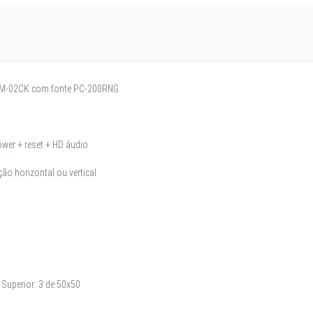
 GM-02CK com fonte PC-200RNG
ower + reset + HD áudio
ção horizontal ou vertical
X
 Superior: 3 de 50x50