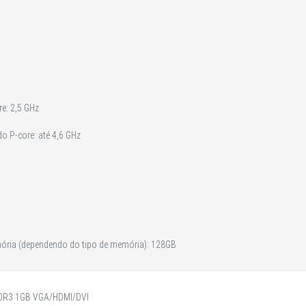
re: 2,5 GHz
o P-core: até 4,6 GHz
ia (dependendo do tipo de memória): 128GB
DR3 1GB VGA/HDMI/DVI