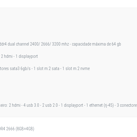
s ddr4 dual channel 2400/ 2666/ 3200 mhz - capacidade máxima de 64 gb
: 2 hdmi - 1 displayport
ores sata3 6gb/s - 1 slot m.2 sata - 1 slot m.2 nvme
iro: 2 hdmi - 4 usb 3.0 - 2 usb 2.0 - 1 displayport - 1 ethernet (rj-45) - 3 conector
R4 2666 (8GB+4GB)