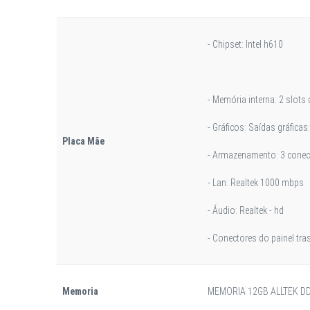
- Chipset: Intel h610
- Memória interna: 2 slot
- Gráficos: Saídas gráficas
Placa Mãe
- Armazenamento: 3 conect
- Lan: Realtek 1000 mbps
- Áudio: Realtek - hd
- Conectores do painel trase
Memoria
MEMORIA 12GB ALLTEK DD