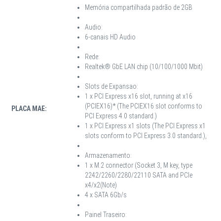
Memória compartilhada padrão de 2GB
Audio:
6-canais HD Audio
Rede:
Realtek® GbE LAN chip (10/100/1000 Mbit)
Slots de Expansao:
1 x PCI Express x16 slot, running at x16
(PCIEX16)* (The PCIEX16 slot conforms to
PLACA MAE:
PCI Express 4.0 standard.)
1 x PCI Express x1 slots (The PCI Express x1
slots conform to PCI Express 3.0 standard.),
Armazenamento:
1 x M.2 connector (Socket 3, M key, type
2242/2260/2280/22110 SATA and PCIe
x4/x2(Note)
4 x SATA 6Gb/s
Painel Traseiro: