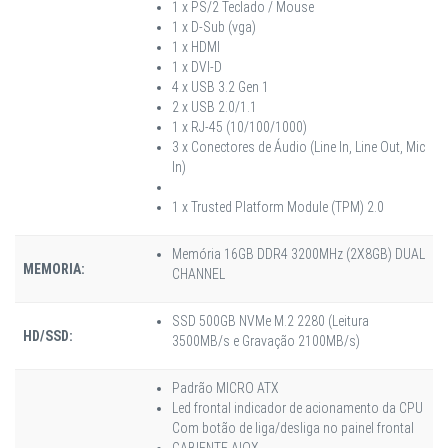
1 x PS/2 Teclado / Mouse
1 x D-Sub (vga)
1 x HDMI
1 x DVI-D
4 x USB 3.2 Gen 1
2 x USB 2.0/1.1
1 x RJ-45 (10/100/1000)
3 x Conectores de Áudio (Line In, Line Out, Mic
In)
1 x Trusted Platform Module (TPM) 2.0
Memória 16GB DDR4 3200MHz (2X8GB) DUAL
MEMORIA:
CHANNEL
SSD 500GB NVMe M.2 2280 (Leitura
HD/SSD:
3500MB/s e Gravação 2100MB/s)
Padrão MICRO ATX
Led frontal indicador de acionamento da CPU
Com botão de liga/desliga no painel frontal
GABIENTE AIOX