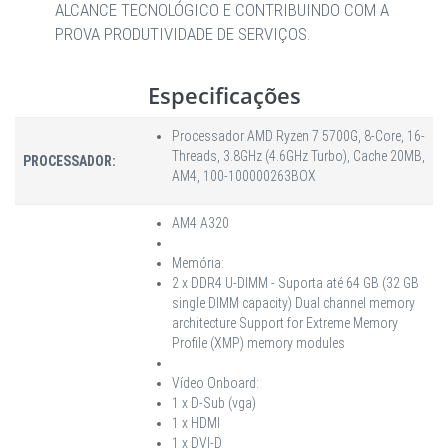
ALCANCE TECNOLÓGICO E CONTRIBUINDO COM A
PROVA PRODUTIVIDADE DE SERVIÇOS.
Especificações
Processador AMD Ryzen 7 5700G, 8-Core, 16-
Threads, 3.8GHz (4.6GHz Turbo), Cache 20MB,
PROCESSADOR:
AM4, 100-100000263BOX
AM4 A320
Memória:
2 x DDR4 U-DIMM - Suporta até 64 GB (32 GB
single DIMM capacity) Dual channel memory
architecture Support for Extreme Memory
Profile (XMP) memory modules
Vídeo Onboard:
1 x D-Sub (vga)
1 x HDMI
1 x DVI-D