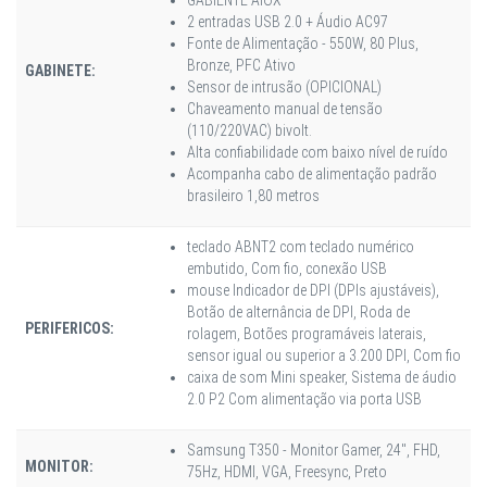
2 entradas USB 2.0 + Áudio AC97
Fonte de Alimentação - 550W, 80 Plus,
Bronze, PFC Ativo
GABINETE:
Sensor de intrusão (OPICIONAL)
Chaveamento manual de tensão
(110/220VAC) bivolt.
Alta confiabilidade com baixo nível de ruído
Acompanha cabo de alimentação padrão
brasileiro 1,80 metros
teclado ABNT2 com teclado numérico
embutido, Com fio, conexão USB
mouse Indicador de DPI (DPIs ajustáveis),
Botão de alternância de DPI, Roda de
PERIFERICOS:
rolagem, Botões programáveis laterais,
sensor igual ou superior a 3.200 DPI, Com fio
caixa de som Mini speaker, Sistema de áudio
2.0 P2 Com alimentação via porta USB
Samsung T350 - Monitor Gamer, 24", FHD,
MONITOR:
75Hz, HDMI, VGA, Freesync, Preto