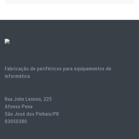
Fabricação de periféricos para equipamentos de
informática
Rua John Lennon, 225
Afonso Pena
São José dos Pinhais/PR
83050380