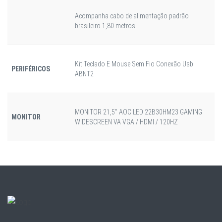
Acompanha cabo de alimentação padrão
brasileiro 1,80 metros
Kit Teclado E Mouse Sem Fio Conexão Usb
PERIFÉRICOS
ABNT2
MONITOR 21,5" AOC LED 22B30HM23 GAMING
MONITOR
WIDESCREEN VA VGA / HDMI / 120HZ