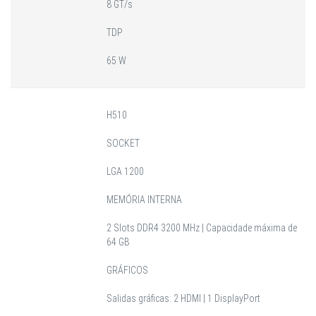
8 GT/s
TDP
65 W
H510
SOCKET
LGA 1200
MEMÓRIA INTERNA
2 Slots DDR4 3200 MHz | Capacidade máxima de
64 GB
GRÁFICOS
Salidas gráficas: 2 HDMI | 1 DisplayPort