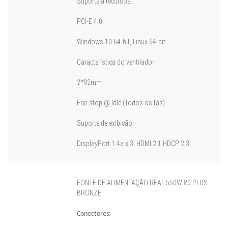
Suporte a recursos:
PCI-E 4.0
Windows 10 64-bit, Linux 64-bit
Característica do ventilador:
2*92mm
Fan stop @ Idle (Todos os fãs)
Suporte de exibição:
DisplayPort 1.4a x 3, HDMI 2.1 HDCP 2.3
FONTE DE ALIMENTAÇÃO REAL 550W 80 PLUS
BRONZE
Conectores: