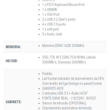
1 x PS/2 Keyboard/Mouse Port
1 x HDMI®
1 x VGA Port
2 x USB 3.2 (Gen1) ports
4 x USB 2.0 ports
1 x LAN port
3 x Audio Jack
Memória DDR4 16GB 3200MHz
MEMORIA:
SSD, 1TB, M.2 2280, PCIe NVMe, Leitura
HD/SSD:
3300MB/s, Gravacao 2600MB/s
Padrão
Led frontal indicador de acionamento da CPU
Com botão de liga/desliga no painel frontal
GABIENTE AIOX
2 entradas USB 3.2 + Áudio AC97
FONTE 500W REAL - 110/220V - BIVOLT
GABINETE:
Sensor de intrusão (OPICIONAL)
Chaveamento automatica de tensão