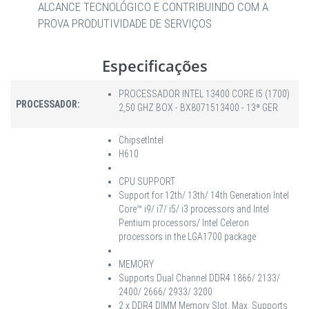
ALCANCE TECNOLÓGICO E CONTRIBUINDO COM A
PROVA PRODUTIVIDADE DE SERVIÇOS
Especificações
PROCESSADOR INTEL 13400 CORE I5 (1700)
PROCESSADOR:
2,50 GHZ BOX - BX8071513400 - 13ª GER
Chipset
Intel
H610
CPU SUPPORT
Support for 12th/ 13th/ 14th Generation Intel
Core™ i9/ i7/ i5/ i3 processors and Intel
Pentium processors/ Intel Celeron
processors in the LGA1700 package
MEMORY
Supports Dual Channel DDR4 1866/ 2133/
2400/ 2666/ 2933/ 3200
2 x DDR4 DIMM Memory Slot, Max. Supports