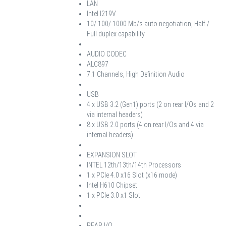
LAN
Intel I219V
10/ 100/ 1000 Mb/s auto negotiation, Half /
Full duplex capability
AUDIO CODEC
ALC897
7.1 Channels, High Definition Audio
USB
4 x USB 3.2 (Gen1) ports (2 on rear I/Os and 2
via internal headers)
8 x USB 2.0 ports (4 on rear I/Os and 4 via
internal headers)
EXPANSION SLOT
INTEL 12th/13th/14th Processors
1 x PCIe 4.0 x16 Slot (x16 mode)
Intel H610 Chipset
1 x PCIe 3.0 x1 Slot
REAR I/O