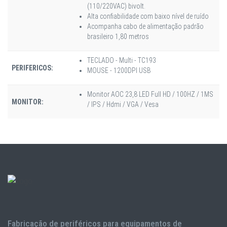
(110/220VAC) bivolt.
Alta confiabilidade com baixo nível de ruído
Acompanha cabo de alimentação padrão
brasileiro 1,80 metros
TECLADO - Multi - TC193
PERIFERICOS:
MOUSE - 1200DPI USB
Monitor AOC 23,8 LED Full HD / 100HZ / 1MS
MONITOR:
/ IPS / Hdmi / VGA / Vesa
Fabricação de periféricos para equipamentos de