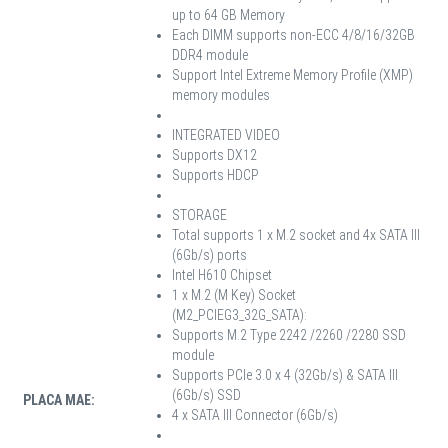
up to 64 GB Memory
Each DIMM supports non-ECC 4/8/16/32GB
DDR4 module
Support Intel Extreme Memory Profile (XMP)
memory modules
INTEGRATED VIDEO
Supports DX12
Supports HDCP
STORAGE
Total supports 1 x M.2 socket and 4x SATA III
(6Gb/s) ports
Intel H610 Chipset
1 x M.2 (M Key) Socket
(M2_PCIEG3_32G_SATA):
Supports M.2 Type 2242 /2260 /2280 SSD
module
Supports PCIe 3.0 x 4 (32Gb/s) & SATA lll
(6Gb/s) SSD
PLACA MAE:
4 x SATA III Connector (6Gb/s)