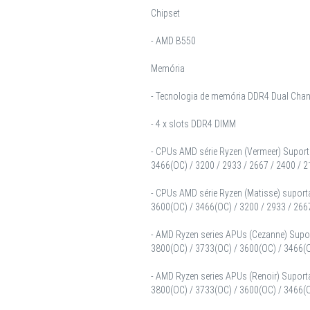
Chipset
- AMD B550
Memória
- Tecnologia de memória DDR4 Dual Chan
- 4 x slots DDR4 DIMM
- CPUs AMD série Ryzen (Vermeer) Suport
3466(OC) / 3200 / 2933 / 2667 / 2400 / 
- CPUs AMD série Ryzen (Matisse) supor
3600(OC) / 3466(OC) / 3200 / 2933 / 266
- AMD Ryzen series APUs (Cezanne) Supor
3800(OC) / 3733(OC) / 3600(OC) / 3466(O
- AMD Ryzen series APUs (Renoir) Suport
3800(OC) / 3733(OC) / 3600(OC) / 3466(O