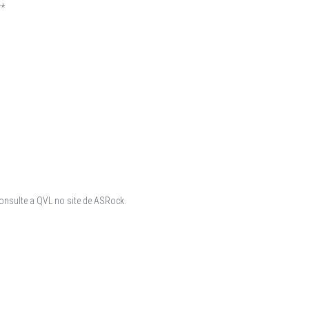
r*
onsulte a QVL no site de ASRock.