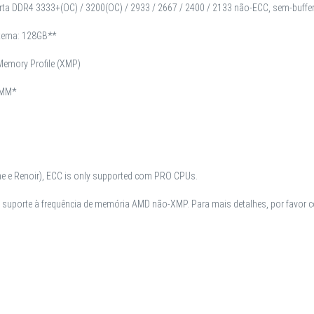
rta DDR4 3333+(OC) / 3200(OC) / 2933 / 2667 / 2400 / 2133 não-ECC, sem-buffe
tema: 128GB**
emory Profile (XMP)
IMM*
e e Renoir), ECC is only supported com PRO CPUs.
o suporte à frequência de memória AMD não-XMP. Para mais detalhes, por favor c