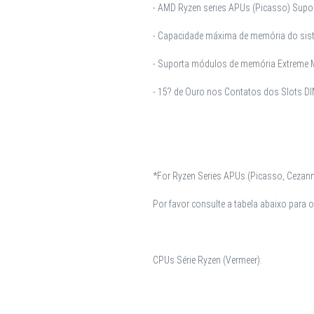
- AMD Ryzen series APUs (Picasso) Supo
- Capacidade máxima de memória do sis
- Suporta módulos de memória Extreme M
- 15? de Ouro nos Contatos dos Slots D
*For Ryzen Series APUs (Picasso, Cezann
Por favor consulte a tabela abaixo para 
CPUs Série Ryzen (Vermeer):