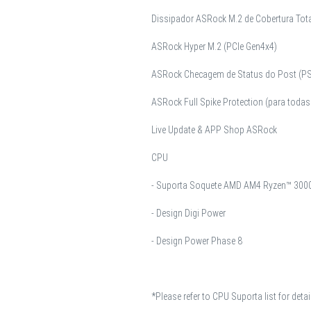
Dissipador ASRock M.2 de Cobertura Tot
ASRock Hyper M.2 (PCIe Gen4x4)
ASRock Checagem de Status do Post (P
ASRock Full Spike Protection (para todas
Live Update & APP Shop ASRock
CPU
- Suporta Soquete AMD AM4 Ryzen™ 3000,
- Design Digi Power
- Design Power Phase 8
*Please refer to CPU Suporta list for detai