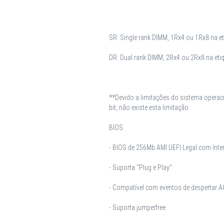
SR: Single rank DIMM, 1Rx4 ou 1Rx8 na e
DR: Dual rank DIMM, 2Rx4 ou 2Rx8 na et
**Devido a limitações do sistema opera
bit, não existe esta limitação.
BIOS
- BIOS de 256Mb AMI UEFI Legal com Inter
- Suporta "Plug e Play"
- Compatível com eventos de despertar A
- Suporta jumperfree