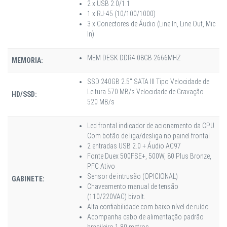
2 x USB 2.0/1.1
1 x RJ-45 (10/100/1000)
3 x Conectores de Áudio (Line In, Line Out, Mic
In)
MEM DESK DDR4 08GB 2666MHZ
MEMORIA:
SSD 240GB 2.5" SATA III Tipo Velocidade de
Leitura 570 MB/s Velocidade de Gravação
HD/SSD:
520 MB/s
Led frontal indicador de acionamento da CPU
Com botão de liga/desliga no painel frontal
2 entradas USB 2.0 + Áudio AC97
Fonte Duex 500FSE+, 500W, 80 Plus Bronze,
PFC Ativo
Sensor de intrusão (OPICIONAL)
GABINETE:
Chaveamento manual de tensão
(110/220VAC) bivolt.
Alta confiabilidade com baixo nível de ruído
Acompanha cabo de alimentação padrão
brasileiro 1,80 metros