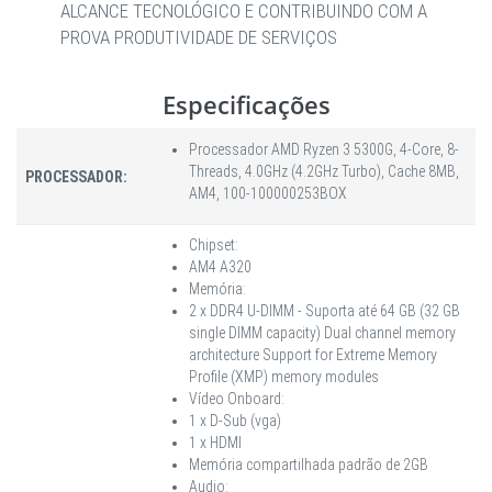
ALCANCE TECNOLÓGICO E CONTRIBUINDO COM A
PROVA PRODUTIVIDADE DE SERVIÇOS
Especificações
Processador AMD Ryzen 3 5300G, 4-Core, 8-
Threads, 4.0GHz (4.2GHz Turbo), Cache 8MB,
PROCESSADOR:
AM4, 100-100000253BOX
Chipset:
AM4 A320
Memória:
2 x DDR4 U-DIMM - Suporta até 64 GB (32 GB
single DIMM capacity) Dual channel memory
architecture Support for Extreme Memory
Profile (XMP) memory modules
Vídeo Onboard:
1 x D-Sub (vga)
1 x HDMI
Memória compartilhada padrão de 2GB
Audio: