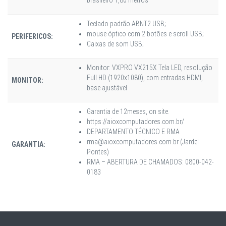
Teclado padrão ABNT2 USB;
mouse óptico com 2 botões e scroll USB;
PERIFERICOS:
Caixas de som USB;
Monitor: VXPRO VX215X Tela LED, resolução
Full HD (1920x1080), com entradas HDMI,
MONITOR:
base ajustável
Garantia de 12meses, on site.
https://aioxcomputadores.com.br/
DEPARTAMENTO TÉCNICO E RMA
rma@aioxcomputadores.com.br (Jardel
GARANTIA:
Pontes)
RMA – ABERTURA DE CHAMADOS: 0800-042-
0183