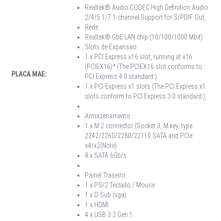
Realtek® Audio CODEC High Definition Audio
2/4/5.1/7.1-channel Support for S/PDIF Out,
Rede:
Realtek® GbE LAN chip (10/100/1000 Mbit)
Slots de Expansao:
1 x PCI Express x16 slot, running at x16
(PCIEX16)* (The PCIEX16 slot conforms to
PLACA MAE:
PCI Express 4.0 standard.)
1 x PCI Express x1 slots (The PCI Express x1
slots conform to PCI Express 3.0 standard.),
Armazenamento:
1 x M.2 connector (Socket 3, M key, type
2242/2260/2280/22110 SATA and PCIe
x4/x2(Note)
4 x SATA 6Gb/s
Painel Traseiro:
1 x PS/2 Teclado / Mouse
1 x D-Sub (vga)
1 x HDMI
4 x USB 3.2 Gen 1