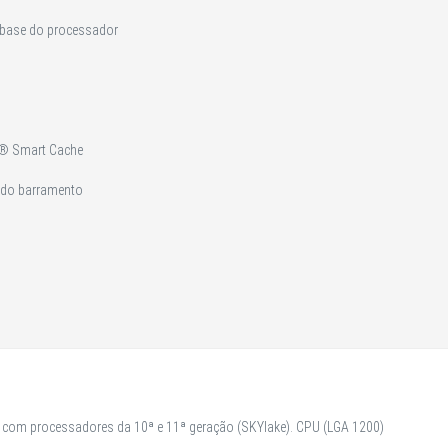
 base do processador
l® Smart Cache
 do barramento
 com processadores da 10ª e 11ª geração (SKYlake). CPU (LGA 1200)