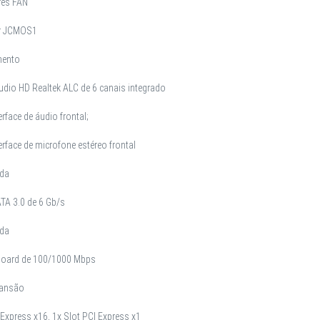
res FAN
or JCMOS1
ento
dio HD Realtek ALC de 6 canais integrado
erface de áudio frontal;
erface de microfone estéreo frontal
ada
TA 3.0 de 6 Gb/s
ada
board de 100/1000 Mbps
pansão
 Express x16, 1x Slot PCI Express x1