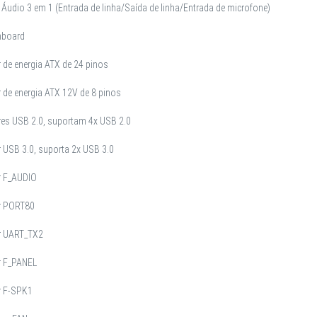
 Áudio 3 em 1 (Entrada de linha/Saída de linha/Entrada de microfone)
Onboard
 de energia ATX de 24 pinos
 de energia ATX 12V de 8 pinos
res USB 2.0, suportam 4x USB 2.0
 USB 3.0, suporta 2x USB 3.0
r F_AUDIO
r PORT80
r UART_TX2
r F_PANEL
r F-SPK1