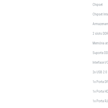
Chipset
Chipset Int
Armazenam
2 slots DD
Memória at
Suporta D
Interface I/
2x USB 2.0 
1x Porta D
1x Porta H
1x Porta R