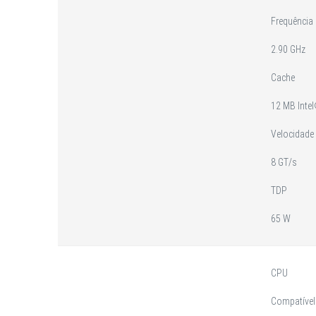
Frequência
2.90 GHz
Cache
12 MB Inte
Velocidade
8 GT/s
TDP
65 W
CPU
Compatível