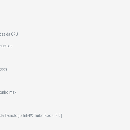
ções da CPU
 núcleos
reads
 turbo max
 da Tecnologia Intel® Turbo Boost 2.0‡