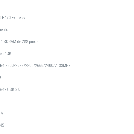
el H470 Express
ento
R4 SDRAM de 288 pinos
é 64GB
DR4 3200/2933/2800/2666/2400/2133MHZ
O
e 4x USB 3.0
P
DMI
J45