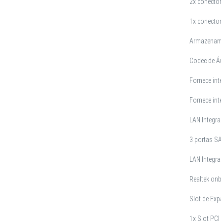
2x conecto
1x conect
Armazenam
Codec de Áu
Fornece int
Fornece int
LAN Integr
3 portas SA
LAN Integr
Realtek on
Slot de Ex
1x Slot PCI