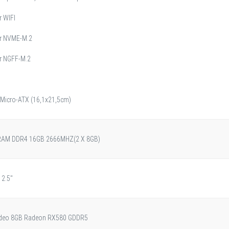
r WIFI
r NVME-M.2
r NGFF-M.2
 Micro-ATX (16,1x21,5cm)
AM DDR4 16GB 2666MHZ(2 X 8GB)
2.5"
Vídeo 8GB Radeon RX580 GDDR5