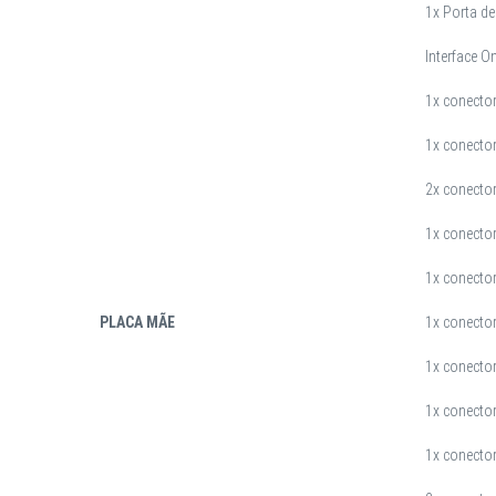
1x Porta de
Interface 
1x conector
1x conector
2x conecto
1x conector
1x conecto
PLACA MÃE
1x conecto
1x conecto
1x conecto
1x conecto