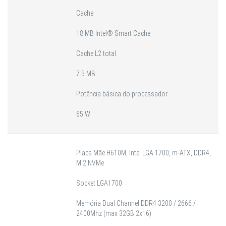
Cache
18 MB Intel® Smart Cache
Cache L2 total
7.5 MB
Potência básica do processador
65 W
Placa Mãe H610M, Intel LGA 1700, m-ATX, DDR4,
M.2 NVMe
Socket LGA1700
Memória Dual Channel DDR4 3200 / 2666 /
2400Mhz (max 32GB 2x16)