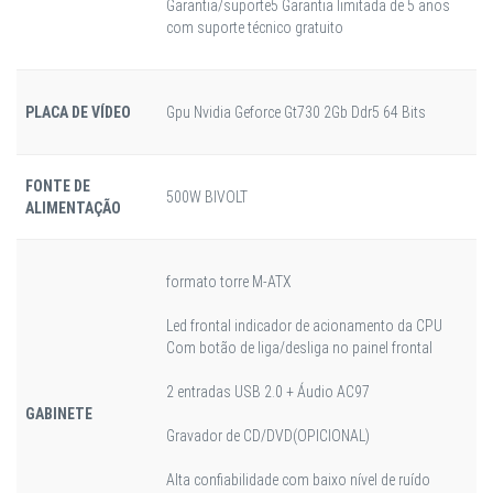
Garantia/suporte5 Garantia limitada de 5 anos
com suporte técnico gratuito
PLACA DE VÍDEO
Gpu Nvidia Geforce Gt730 2Gb Ddr5 64 Bits
FONTE DE
500W BIVOLT
ALIMENTAÇÃO
formato torre M-ATX
Led frontal indicador de acionamento da CPU
Com botão de liga/desliga no painel frontal
2 entradas USB 2.0 + Áudio AC97
GABINETE
Gravador de CD/DVD(OPICIONAL)
Alta confiabilidade com baixo nível de ruído