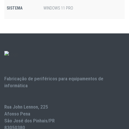
SISTEMA
WINDOWS 11 PRO
Fabricação de periféricos para equipamentos de
informática
Rua John Lennon, 225
Afonso Pena
São José dos Pinhais/PR
83050380