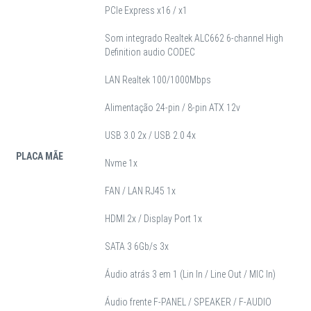
PCIe Express x16 / x1
Som integrado Realtek ALC662 6-channel High
Definition audio CODEC
LAN Realtek 100/1000Mbps
Alimentação 24-pin / 8-pin ATX 12v
USB 3.0 2x / USB 2.0 4x
PLACA MÃE
Nvme 1x
FAN / LAN RJ45 1x
HDMI 2x / Display Port 1x
SATA 3 6Gb/s 3x
Áudio atrás 3 em 1 (Lin In / Line Out / MIC In)
Áudio frente F-PANEL / SPEAKER / F-AUDIO