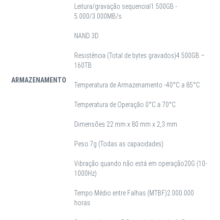
Leitura/gravação sequencial1 500GB -
5.000/3.000MB/s
NAND 3D
Resistência (Total de bytes gravados)4 500GB –
160TB
ARMAZENAMENTO
Temperatura de Armazenamento -40°C a 85°C
Temperatura de Operação 0°C a 70°C
Dimensões 22 mm x 80 mm x 2,3 mm
Peso 7g (Todas as capacidades)
Vibração quando não está em operação
20G (10-
1000Hz)
Tempo Médio entre Falhas (MTBF)
2.000.000
horas