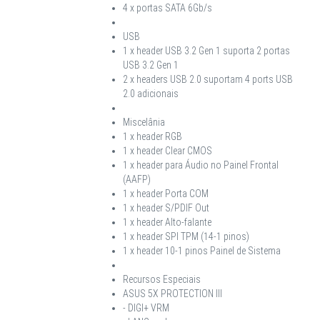
4 x portas SATA 6Gb/s
USB
1 x header USB 3.2 Gen 1 suporta 2 portas
USB 3.2 Gen 1
2 x headers USB 2.0 suportam 4 ports USB
2.0 adicionais
Miscelânia
1 x header RGB
1 x header Clear CMOS
1 x header para Áudio no Painel Frontal
(AAFP)
1 x header Porta COM
1 x header S/PDIF Out
1 x header Alto-falante
1 x header SPI TPM (14-1 pinos)
1 x header 10-1 pinos Painel de Sistema
Recursos Especiais
ASUS 5X PROTECTION III
- DIGI+ VRM