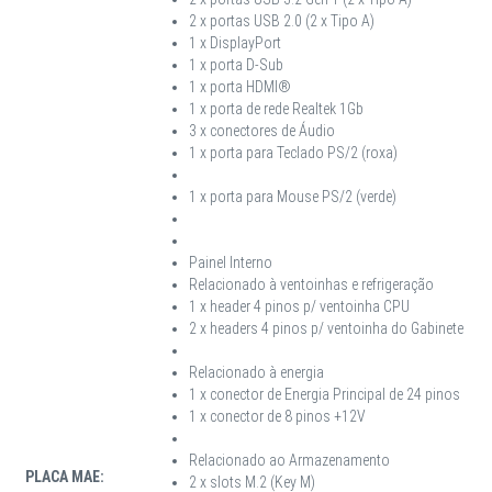
2 x portas USB 2.0 (2 x Tipo A)
1 x DisplayPort
1 x porta D-Sub
1 x porta HDMI®
1 x porta de rede Realtek 1Gb
3 x conectores de Áudio
1 x porta para Teclado PS/2 (roxa)
1 x porta para Mouse PS/2 (verde)
Painel Interno
Relacionado à ventoinhas e refrigeração
1 x header 4 pinos p/ ventoinha CPU
2 x headers 4 pinos p/ ventoinha do Gabinete
Relacionado à energia
1 x conector de Energia Principal de 24 pinos
1 x conector de 8 pinos +12V
Relacionado ao Armazenamento
PLACA MAE:
2 x slots M.2 (Key M)