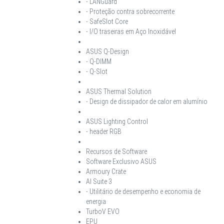
- LANGuard
- Proteção contra sobrecorrente
- SafeSlot Core
- I/O traseiras em Aço Inoxidável
ASUS Q-Design
- Q-DIMM
- Q-Slot
ASUS Thermal Solution
- Design de dissipador de calor em alumínio
ASUS Lighting Control
- header RGB
Recursos de Software
Software Exclusivo ASUS
Armoury Crate
AI Suite 3
- Utilitário de desempenho e economia de
energia
TurboV EVO
EPU