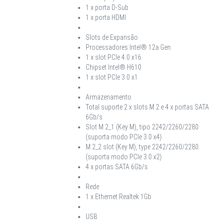
1 x porta D-Sub
1 x porta HDMI
Slots de Expansão
Processadores Intel® 12a Gen
1 x slot PCIe 4.0 x16
Chipset Intel® H610
1 x slot PCIe 3.0 x1
Armazenamento
Total suporte 2 x slots M.2 e 4 x portas SATA
6Gb/s
Slot M.2_1 (Key M), tipo 2242/2260/2280
(suporta modo PCIe 3.0 x4)
M.2_2 slot (Key M), type 2242/2260/2280
(suporta modo PCIe 3.0 x2)
4 x portas SATA 6Gb/s
Rede
1 x Ethernet Realtek 1Gb
USB