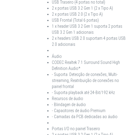
USB Traseiro (4 portas no total)
2 x portas USB 3.2 Gen 1 (2 x Tipo A)
2 x portas USB 2.0 (2 x Tipo A)
USB Frontal (Total 6 portas)
1 x header USB 3.2 Gen 1 suporta 2 portas
USB 3.2 Gen 1 adicionais
2 x headers USB 2.0 suportam 4 portas USB
2.0 adicionais
Áudio
CODEC Realtek 7.1 Surround Sound High
Definition Audio*
- Suporta: Detecção de conexões, Multi-
streaming, Reatribuição de conexões no
painel frontal
- Suporta playback até 24-Bit/192 kHz
Recursos de áudio
- Blindagen de áudio
- Capacitores de áudio Premium
- Camadas da PCB dedicadas ao áudio
Portas I/O no painel Traseiro
2 x portas USB 3.2 Gen 1 (2 x Tipo A)