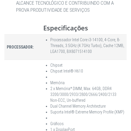
ALCANCE TECNOLÓGICO E CONTRIBUINDO COM A
PROVA PRODUTIVIDADE DE SERVIÇOS
Especificações
Processador Intel Core i3-14100, 4-Core, 8-
Threads, 3.5GHz (4.7GHz Turbo), Cache 12MB,
PROCESSADOR:
LGA1700, BX8071514100
Chipset
Chipset Intel® H610
Memória
2 x Memória* DIMM, Max. 64GB, DDR4
3200/3000/2933/2800/2666/2400/2133
Non-ECC, Un-buffered
Dual Channel Memory Architecture
Suporta Intel® Extreme Memory Profile (XMP)
Gráficos
1 x DisplayPort