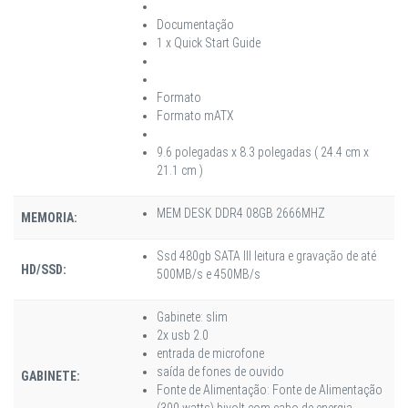
Documentação
1 x Quick Start Guide
Formato
Formato mATX
9.6 polegadas x 8.3 polegadas ( 24.4 cm x
21.1 cm )
MEM DESK DDR4 08GB 2666MHZ
MEMORIA:
Ssd 480gb SATA III leitura e gravação de até
HD/SSD:
500MB/s e 450MB/s
Gabinete: slim
2x usb 2.0
entrada de microfone
saída de fones de ouvido
GABINETE:
Fonte de Alimentação: Fonte de Alimentação
(300 watts) bivolt com cabo de energia