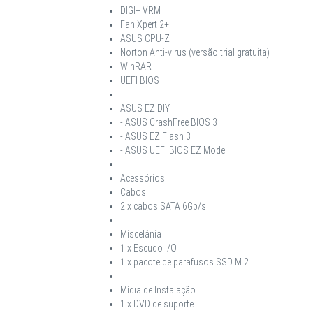
DIGI+ VRM
Fan Xpert 2+
ASUS CPU-Z
Norton Anti-virus (versão trial gratuita)
WinRAR
UEFI BIOS
ASUS EZ DIY
- ASUS CrashFree BIOS 3
- ASUS EZ Flash 3
- ASUS UEFI BIOS EZ Mode
Acessórios
Cabos
2 x cabos SATA 6Gb/s
Miscelânia
1 x Escudo I/O
1 x pacote de parafusos SSD M.2
Mídia de Instalação
1 x DVD de suporte