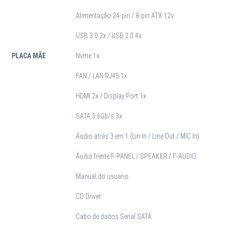
Alimentação 24-pin / 8-pin ATX 12v
USB 3.0 2x / USB 2.0 4x
PLACA MÃE
Nvme 1x
FAN / LAN RJ45 1x
HDMI 2x / Display Port 1x
SATA 3 6Gb/s 3x
Áudio atrás 3 em 1 (Lin In / Line Out / MIC In)
Áudio frente F-PANEL / SPEAKER / F-AUDIO
Manual do usuario
CD Driver
Cabo de dados Serial SATA