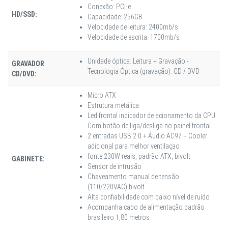
Conexão: PCI-e
HD/SSD:
Capacidade: 256GB
Velocidade de leitura: 2400mb/s
Velocidade de escrita: 1700mb/s
Unidade óptica: Leitura + Gravação -
GRAVADOR
Tecnologia Óptica (gravação): CD / DVD
CD/DVD:
Micro ATX
Estrutura metálica
Led frontal indicador de acionamento da CPU
Com botão de liga/desliga no painel frontal
2 entradas USB 2.0 + Áudio AC97 + Cooler
adicional para melhor ventilaçao
fonte 230W reais, padrão ATX, bivolt
GABINETE:
Sensor de intrusão
Chaveamento manual de tensão
(110/220VAC) bivolt.
Alta confiabilidade com baixo nível de ruído
Acompanha cabo de alimentação padrão
brasileiro 1,80 metros