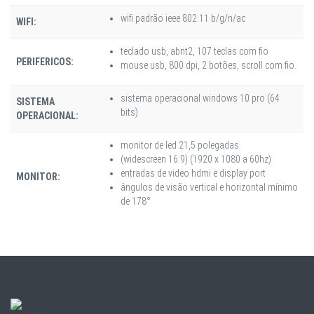
wifi padrão ieee 802.11 b/g/n/ac
WIFI:
teclado usb, abnt2, 107 teclas com fio
PERIFERICOS:
mouse usb, 800 dpi, 2 botões, scroll com fio.
sistema operacional windows 10 pro (64
SISTEMA
bits)
OPERACIONAL:
monitor de led 21,5 polegadas
(widescreen 16:9) (1920 x 1080 a 60hz)
entradas de video hdmi e display port
MONITOR:
ângulos de visão vertical e horizontal mínimo
de 178°