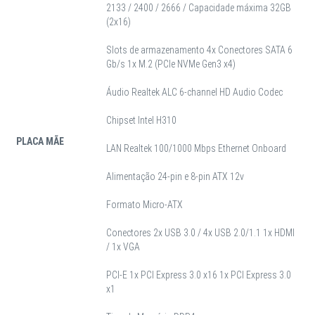
2133 / 2400 / 2666 / Capacidade máxima 32GB
(2x16)
Slots de armazenamento 4x Conectores SATA 6
Gb/s 1x M.2 (PCIe NVMe Gen3 x4)
Áudio Realtek ALC 6-channel HD Audio Codec
Chipset Intel H310
PLACA MÃE
LAN Realtek 100/1000 Mbps Ethernet Onboard
Alimentação 24-pin e 8-pin ATX 12v
Formato Micro-ATX
Conectores 2x USB 3.0 / 4x USB 2.0/1.1 1x HDMI
/ 1x VGA
PCI-E 1x PCI Express 3.0 x16 1x PCI Express 3.0
x1