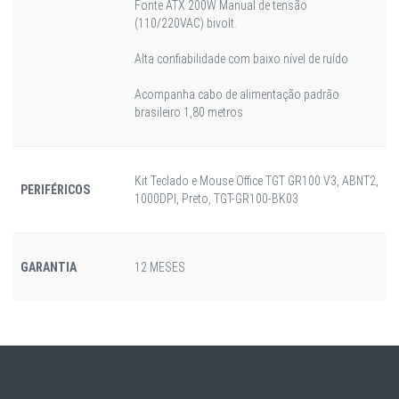
Fonte ATX 200W Manual de tensão
(110/220VAC) bivolt.
Alta confiabilidade com baixo nível de ruído
Acompanha cabo de alimentação padrão
brasileiro 1,80 metros
Kit Teclado e Mouse Office TGT GR100 V3, ABNT2,
PERIFÉRICOS
1000DPI, Preto, TGT-GR100-BK03
GARANTIA
12 MESES