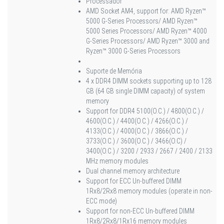
Processador
AMD Socket AM4, support for: AMD Ryzen™
5000 G-Series Processors/ AMD Ryzen™
5000 Series Processors/ AMD Ryzen™ 4000
G-Series Processors/ AMD Ryzen™ 3000 and
Ryzen™ 3000 G-Series Processors
Suporte de Memória
4 x DDR4 DIMM sockets supporting up to 128
GB (64 GB single DIMM capacity) of system
memory
Support for DDR4 5100(O.C.) / 4800(O.C.) /
4600(O.C.) / 4400(O.C.) / 4266(O.C.) /
4133(O.C.) / 4000(O.C.) / 3866(O.C.) /
3733(O.C.) / 3600(O.C.) / 3466(O.C) /
3400(O.C.) / 3200 / 2933 / 2667 / 2400 / 2133
MHz memory modules
Dual channel memory architecture
Support for ECC Un-buffered DIMM
1Rx8/2Rx8 memory modules (operate in non-
ECC mode)
Support for non-ECC Un-buffered DIMM
1Rx8/2Rx8/1Rx16 memory modules