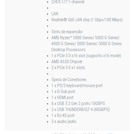
2/4/5.1/7.1-channel
LAN
Realtek® GbE LAN chip (1 Gbps/100 Mbps)
Slots de expansão
AMD Ryzen™ 5000 Series/ 5000 G-Series/
4000 G-Series/ 3000 Series/ 3000 G-Series
Desktop Processors
1 x PCIe 3.0 x16 slot (supports x16 mode)
AMD A520 Chipset
2 x PCIe 3.0 x1 slots
Specs de Conectores
1 x PS/2 keyboard/mouse port
1 x D-Sub port
1 x HDMI port
6 x USB 3.2 Gen 2 ports 10GBPS
2 x USB THUNDERBOLT 4 (40GBPS)
1 x RJ-45 port
3 x audio jacks