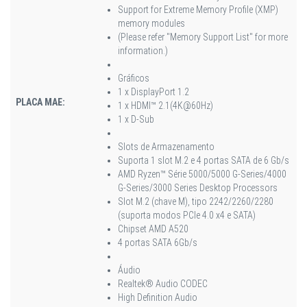
Support for Extreme Memory Profile (XMP)
memory modules
(Please refer "Memory Support List" for more
information.)
Gráficos
1 x DisplayPort 1.2
PLACA MAE:
1 x HDMI™ 2.1(4K@60Hz)
1 x D-Sub
Slots de Armazenamento
Suporta 1 slot M.2 e 4 portas SATA de 6 Gb/s
AMD Ryzen™ Série 5000/5000 G-Series/4000
G-Series/3000 Series Desktop Processors
Slot M.2 (chave M), tipo 2242/2260/2280
(suporta modos PCIe 4.0 x4 e SATA)
Chipset AMD A520
4 portas SATA 6Gb/s
Áudio
Realtek® Audio CODEC
High Definition Audio