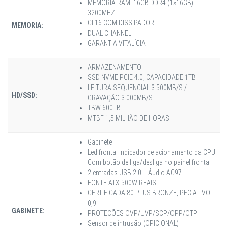
MEMÓRIA RAM: 16GB DDR4 (1×16GB)
3200MHZ
CL16 COM DISSIPADOR
MEMORIA:
DUAL CHANNEL
GARANTIA VITALÍCIA
ARMAZENAMENTO:
SSD NVME PCIE 4.0, CAPACIDADE 1TB
LEITURA SEQUENCIAL 3.500MB/S /
HD/SSD:
GRAVAÇÃO 3.000MB/S
TBW 600TB
MTBF 1,5 MILHÃO DE HORAS.
Gabinete
Led frontal indicador de acionamento da CPU
Com botão de liga/desliga no painel frontal
2 entradas USB 2.0 + Áudio AC97
FONTE ATX 500W REAIS
CERTIFICADA 80 PLUS BRONZE, PFC ATIVO
0,9
GABINETE:
PROTEÇÕES OVP/UVP/SCP/OPP/OTP.
Sensor de intrusão (OPICIONAL)