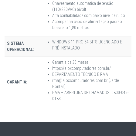
Chaveamento automatica de tensão
(110/220VAC) bivolt.
Alta confiabilidade com baixo nível de ruído
Acompanha cabo de alimentação padrão
brasileiro 1,80 metros
WINDOWS 11 PRO 64 BITS LICENCIADO E
SISTEMA
PRÉ-INSTALADO.
OPERACIONAL:
Garantia de 36 meses.
https://aioxcomputadores.com.br/
DEPARTAMENTO TÉCNICO E RMA
rma@aioxcomputadores.com.br (Jardel
GARANTIA:
Pontes)
RMA – ABERTURA DE CHAMADOS: 0800-042-
0183