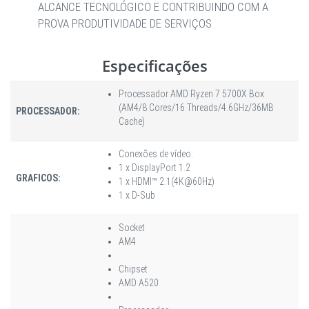
ALCANCE TECNOLÓGICO E CONTRIBUINDO COM A
PROVA PRODUTIVIDADE DE SERVIÇOS
Especificações
Processador AMD Ryzen 7 5700X Box
(AM4/8 Cores/16 Threads/4.6GHz/36MB
PROCESSADOR:
Cache)
Conexões de vídeo:
1 x DisplayPort 1.2
GRAFICOS:
1 x HDMI™ 2.1(4K@60Hz)
1 x D-Sub
Socket
AM4
Chipset
AMD A520