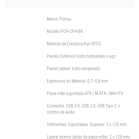
Marca: Pichau
Modelo:
PCH-CPH-BK
Material da Estrutura:
Aço SPCC
Painéis Externos:
Vidro temperado e aço
Painel Lateral: Vidro temperado
Espessura do Material: 0,7–0,8 mm
Placa mãe suportada:
ATX / M-ATX / Mini-ITX
Conexões: USB 3.0, USB 2.0, USB Tipo-C e
combo de áudio.
Ventoinhas Suportadas: Superior: 3 x 120 mm
Lateral interna (atrás da placa-mãe): 2 × 120 mm