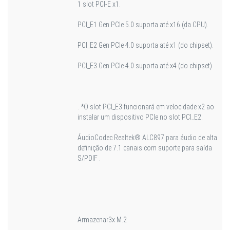
1 slot PCI-E x1.
PCI_E1 Gen PCIe 5.0 suporta até x16 (da CPU).
PCI_E2 Gen PCIe 4.0 suporta até x1 (do chipset).
PCI_E3 Gen PCIe 4.0 suporta até x4 (do chipset)
. *O slot PCI_E3 funcionará em velocidade x2 ao
instalar um dispositivo PCIe no slot PCI_E2.
Áudio
Codec Realtek® ALC897 para áudio de alta
definição de 7.1 canais com suporte para saída
S/PDIF .
Armazenar
3x M.2