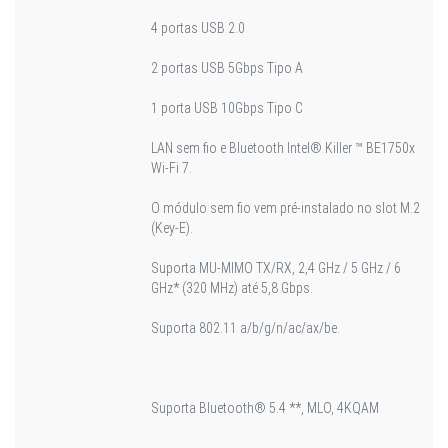
4 portas USB 2.0
2 portas USB 5Gbps Tipo A
1 porta USB 10Gbps Tipo C
LAN sem fio e Bluetooth Intel® Killer ™ BE1750x
Wi-Fi 7.
O módulo sem fio vem pré-instalado no slot M.2
(Key-E).
Suporta MU-MIMO TX/RX, 2,4 GHz / 5 GHz / 6
GHz* (320 MHz) até 5,8 Gbps.
Suporta 802.11 a/b/g/n/ac/ax/be.
Suporta Bluetooth® 5.4 **, MLO, 4KQAM