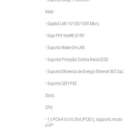
Rede
- Gigabit LAN 10/100/1000 Mb/s
- Giga PHY Intel® I219V
- Suporta Wake-On-LAN
- Suporta Proteção Contra Raios/ESD
- Suporta Eficiencia de Energia Ethernet 802.3az
- Suporta UEFI PXE
Slots
CPU:
- 1 x PCIe 4.0 x16 Slot (PCIE1), supports modo
x16*