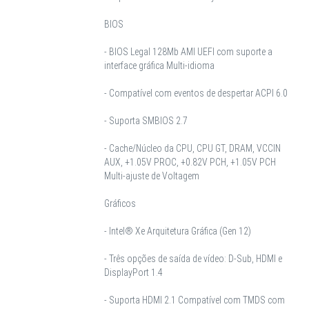
BIOS
- BIOS Legal 128Mb AMI UEFI com suporte a
interface gráfica Multi-idioma
- Compatível com eventos de despertar ACPI 6.0
- Suporta SMBIOS 2.7
- Cache/Núcleo da CPU, CPU GT, DRAM, VCCIN
AUX, +1.05V PROC, +0.82V PCH, +1.05V PCH
Multi-ajuste de Voltagem
Gráficos
- Intel® Xe Arquitetura Gráfica (Gen 12)
- Três opções de saída de vídeo: D-Sub, HDMI e
DisplayPort 1.4
- Suporta HDMI 2.1 Compatível com TMDS com