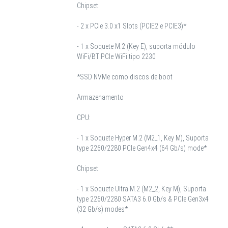
Chipset:
- 2 x PCIe 3.0 x1 Slots (PCIE2 e PCIE3)*
- 1 x Soquete M.2 (Key E), suporta módulo
WiFi/BT PCIe WiFi tipo 2230
*SSD NVMe como discos de boot
Armazenamento
CPU:
- 1 x Soquete Hyper M.2 (M2_1, Key M), Suporta
type 2260/2280 PCIe Gen4x4 (64 Gb/s) mode*
Chipset:
- 1 x Soquete Ultra M.2 (M2_2, Key M), Suporta
type 2260/2280 SATA3 6.0 Gb/s & PCIe Gen3x4
(32 Gb/s) modes*