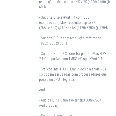
resolução máxima de até 4K x 2K (4096x2160) @
60Hz
- Suporta DisplayPort 1.4 com DSC
(compactado) Máx. resolution up to 8K
(7680x4320) @ 60Hz / 5K (5120x3200) @ 120Hz
- Suporta D-Sub com resolução máxima de
1920x1200 @ 60Hz
- Suporta HDCP 2.3 conector para COMas HDMI
2.1 Compatível com TMDS e DisplayPort 1.4
*Gráficos Intel® UHD Embutidos e a saída VGA
só podem ser usadas com processadores que
possuem GPU integrada.
Áudio
- Áudio HD 7.1 Canais (Realtek ALC897/887
Audio Codec)
- Suporta Surge Protection