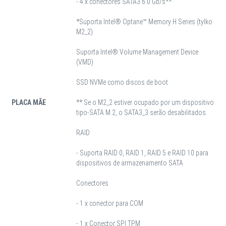
- 4 x conectores SATA3 6.0 Gb/s**
*Suporta Intel® Optane™ Memory H Series (tylko
M2_2)
Suporta Intel® Volume Management Device
(VMD)
SSD NVMe como discos de boot
PLACA MÃE
** Se o M2_2 estiver ocupado por um dispositivo
tipo-SATA M.2, o SATA3_3 serão desabilitados.
RAID
- Suporta RAID 0, RAID 1, RAID 5 e RAID 10 para
dispositivos de armazenamento SATA
Conectores
- 1 x conector para COM
- 1 x Conector SPI TPM