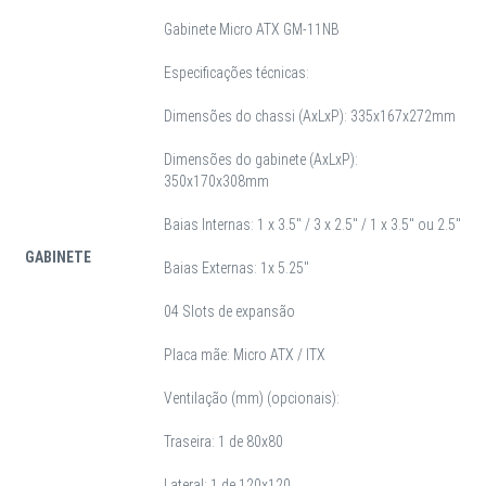
Gabinete Micro ATX GM-11NB
Especificações técnicas:
Dimensões do chassi (AxLxP): 335x167x272mm
Dimensões do gabinete (AxLxP):
350x170x308mm
Baias Internas: 1 x 3.5" / 3 x 2.5" / 1 x 3.5" ou 2.5"
GABINETE
Baias Externas: 1x 5.25"
04 Slots de expansão
Placa mãe: Micro ATX / ITX
Ventilação (mm) (opcionais):
Traseira: 1 de 80x80
Lateral: 1 de 120x120