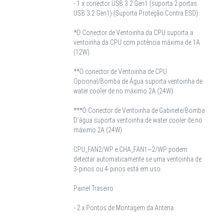
- 1 x conector USB 3.2 Gen1 (suporta 2 portas
USB 3.2 Gen1) (Suporta Proteção Contra ESD)
*O Conector de Ventoinha da CPU suporta a
ventoinha da CPU com potência máxima de 1A
(12W).
**O conector de Ventoinha de CPU
Opcional/Bomba de Água suporta ventoinha de
water cooler de no máximo 2A (24W).
***O Conector de Ventoinha de Gabinete/Bomba
D’água suporta ventoinha de water cooler de no
máximo 2A (24W).
CPU_FAN2/WP e CHA_FAN1~2/WP podem
detectar automaticamente se uma ventoinha de
3-pinos ou 4-pinos está em uso.
Painel Traseiro
- 2 x Pontos de Montagem da Antena