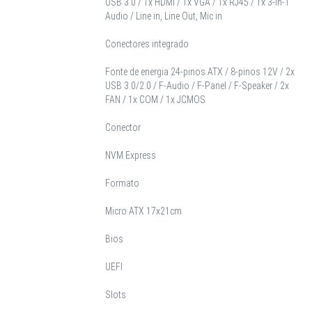
USB 3.0 / 1x HDMI / 1x VGA / 1x RJ45 / 1x 3-in-1
Audio / Line in, Line Out, Mic in
Conectores integrado
Fonte de energia 24-pinos ATX / 8-pinos 12V / 2x
USB 3.0/2.0 / F-Audio / F-Panel / F-Speaker / 2x
FAN / 1x COM / 1x JCMOS
Conector
NVM Express
Formato
Micro ATX 17x21cm
Bios
UEFI
Slots