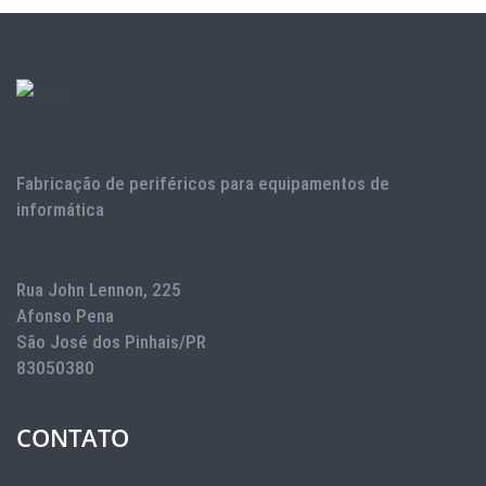
Fabricação de periféricos para equipamentos de
informática
Rua John Lennon, 225
Afonso Pena
São José dos Pinhais/PR
83050380
CONTATO