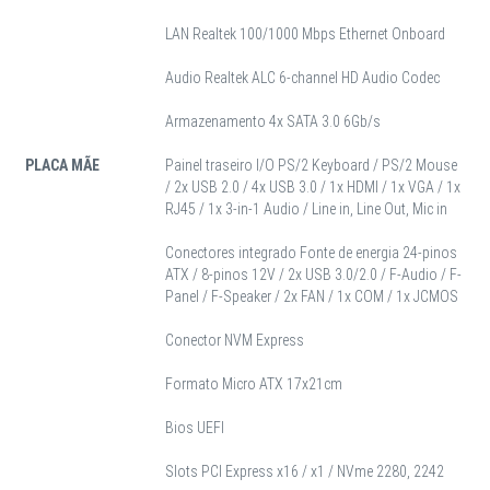
LAN Realtek 100/1000 Mbps Ethernet Onboard
Audio Realtek ALC 6-channel HD Audio Codec
Armazenamento 4x SATA 3.0 6Gb/s
PLACA MÃE
Painel traseiro I/O PS/2 Keyboard / PS/2 Mouse
/ 2x USB 2.0 / 4x USB 3.0 / 1x HDMI / 1x VGA / 1x
RJ45 / 1x 3-in-1 Audio / Line in, Line Out, Mic in
Conectores integrado Fonte de energia 24-pinos
ATX / 8-pinos 12V / 2x USB 3.0/2.0 / F-Audio / F-
Panel / F-Speaker / 2x FAN / 1x COM / 1x JCMOS
Conector NVM Express
Formato Micro ATX 17x21cm
Bios UEFI
Slots PCI Express x16 / x1 / NVme 2280, 2242