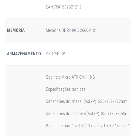
EAN 7841532821212
MEMÓRIA
Memória DDR4 8GB 2666MHz
ARMAZENAMENTO
SSD 240GB
Gabinete Micro ATX GM-11NB
Especificações técnicas:
Dimensões do chassi (AxLxP): 335x167x272mm
Dimensões do gabinete (AxLxP): 350x170x308m
Baias Internas: 1 x 3.5" / 3 x 2.5" / 1 x 3.5" ou 2.5"