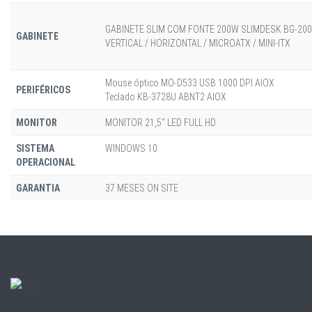
GABINETE SLIM COM FONTE 200W SLIMDESK BG-2002
GABINETE
VERTICAL / HORIZONTAL / MICROATX / MINI-ITX
Mouse óptico MO-D533 USB 1000 DPI AIOX
PERIFÉRICOS
Teclado KB-3728U ABNT2 AIOX
MONITOR
MONITOR 21,5" LED FULL HD
SISTEMA
WINDOWS 10
OPERACIONAL
GARANTIA
37 MESES ON SITE