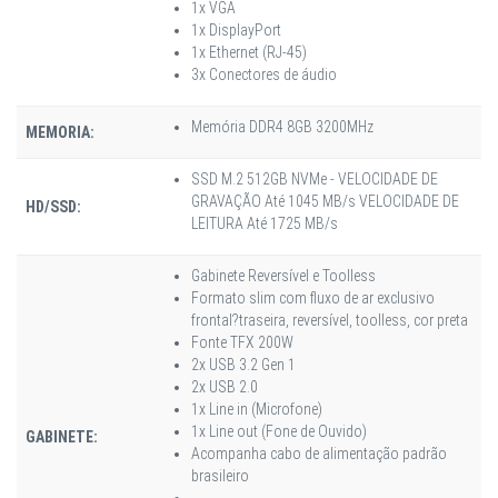
1x VGA
1x DisplayPort
1x Ethernet (RJ-45)
3x Conectores de áudio
Memória DDR4 8GB 3200MHz
MEMORIA:
SSD M.2 512GB NVMe - VELOCIDADE DE
GRAVAÇÃO Até 1045 MB/s VELOCIDADE DE
HD/SSD:
LEITURA Até 1725 MB/s
Gabinete Reversível e Toolless
Formato slim com fluxo de ar exclusivo
frontal?traseira, reversível, toolless, cor preta
Fonte TFX 200W
2x USB 3.2 Gen 1
2x USB 2.0
1x Line in (Microfone)
1x Line out (Fone de Ouvido)
GABINETE:
Acompanha cabo de alimentação padrão
brasileiro