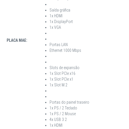
Saída gráfica
1x HDMI
1x DisplayPort
1x VGA
PLACA MAE:
Portas LAN
Ethernet 1000 Mbps
Slots de expansão
1x Slot PCIe x16
1x Slot PCIe x1
1x Slot M.2
Portas do painel traseiro
1x PS / 2 Teclado
1x PS / 2 Mouse
4x USB 3.2
1x HDMI