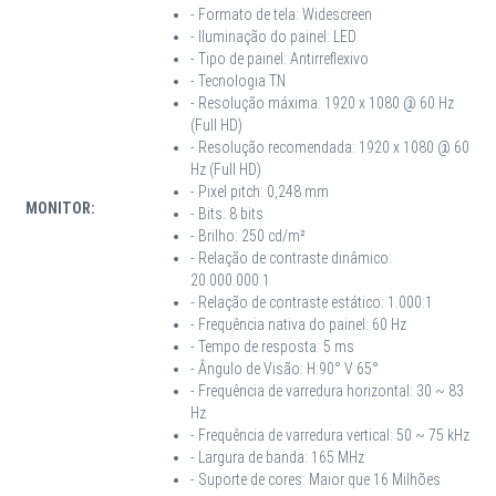
- Formato de tela: Widescreen
- Iluminação do painel: LED
- Tipo de painel: Antirreflexivo
- Tecnologia TN
- Resolução máxima: 1920 x 1080 @ 60 Hz
(Full HD)
- Resolução recomendada: 1920 x 1080 @ 60
Hz (Full HD)
- Pixel pitch: 0,248 mm
MONITOR:
- Bits: 8 bits
- Brilho: 250 cd/m²
- Relação de contraste dinâmico:
20.000.000:1
- Relação de contraste estático: 1.000:1
- Frequência nativa do painel: 60 Hz
- Tempo de resposta: 5 ms
- Ângulo de Visão: H:90° V:65°
- Frequência de varredura horizontal: 30 ~ 83
Hz
- Frequência de varredura vertical: 50 ~ 75 kHz
- Largura de banda: 165 MHz
- Suporte de cores: Maior que 16 Milhões