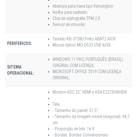
Abertura para trava tipo Kensington
Anilha para cadeado
Chip de criptografia TPM 2.0
Sensor de intrusão
Teclado KB-3728U Preto ABNT2 AIOX
PERIFERICOS:
Mouse óptico MO-D533 USB AIOX
WINDOWS 11 PRO, PORTUGUÊS (BRASIL)
ORIGINAL COM LICENÇA;
SITEMA
MICROSOFT OFFICE 2019 COM LICENÇA
OPERACIONAL:
ORIGINAL;
Monitor AOC 22" HDMI e VGA E2270SWHEN
Tela:
- Tamanho do painel: 21,5”
- Tamanho da imagem visível (diagonal): 54,7
cm
- Proporção de tela: 16:9
- Bordas: Bordas Convencionais