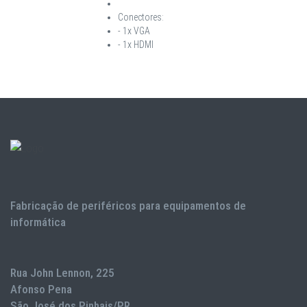
Conectores:
- 1x VGA
- 1x HDMI
Fabricação de periféricos para equipamentos de
informática
Rua John Lennon, 225
Afonso Pena
São José dos Pinhais/PR