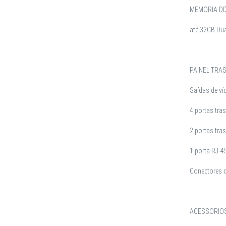
MEMORIA D
até 32GB Du
PAINEL TRA
Saídas de v
4 portas tra
2 portas tra
1 porta RJ-4
Conectores d
ACESSORIOS