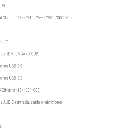
DR4
al Channel 2133/2400/2666/2800/3000Mhz
SEIRO
ídeo HDMI e VGA (D-SUB)
seiras USB 2.0
seiras USB 3.2
5 Ethernet (10/100/1000)
e AUDIO (entrada, saída e microfone)
: