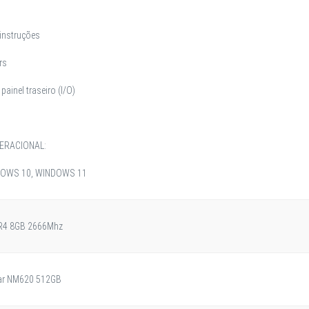
instruções
rs
 painel traseiro (I/O)
ERACIONAL:
NDOWS 10, WINDOWS 11
R4 8GB 2666Mhz
ar NM620 512GB