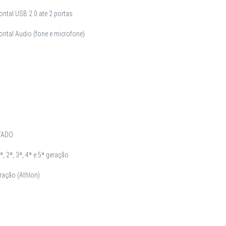
ontal USB 2.0 ate 2 portas
rontal Audio (fone e microfone)
TADO
, 2ª, 3ª, 4ª e 5ª geração
eração (Athlon)