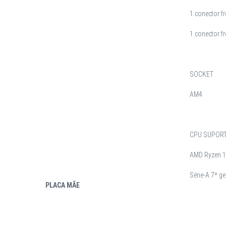
1 conector fr
1 conector f
SOCKET
AM4
CPU SUPOR
AMD Ryzen 1ª
Série-A 7º g
PLACA MÃE