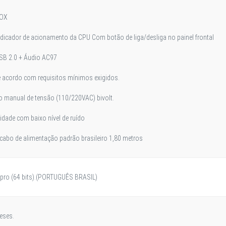
IOX
indicador de acionamento da CPU Com botão de liga/desliga no painel frontal
SB 2.0 + Áudio AC97
 acordo com requisitos mínimos exigidos.
 manual de tensão (110/220VAC) bivolt.
lidade com baixo nível de ruído
abo de alimentação padrão brasileiro 1,80 metros
pro (64 bits).(PORTUGUÊS BRASIL)
eses.