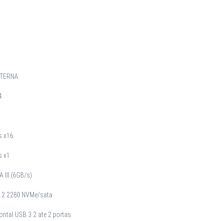
TERNA:
4
s x16
s x1
 III (6GB/s)
M.2 2280 NVMe/sata
ontal USB 3.2 ate 2 portas