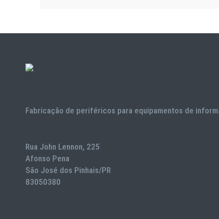
Fabricação de periféricos para equipamentos de inform
Rua John Lennon, 225
Afonso Pena
São José dos Pinhais/PR
83050380